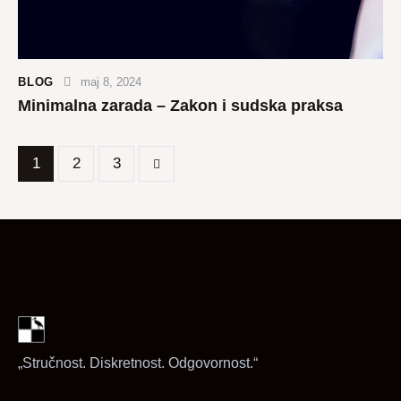
BLOG
maj 8, 2024
Minimalna zarada – Zakon i sudska praksa
1
>
2
3
„Stručnost. Diskretnost. Odgovornost.“