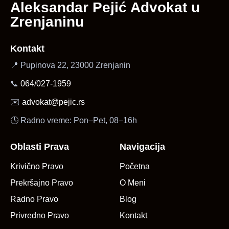
Aleksandar Pejić Advokat u
Zrenjaninu
Kontakt
📍 Pupinova 22, 23000 Zrenjanin
📞
064/027-1959
✉️
advokat@pejic.rs
🕓 Radno vreme: Pon–Pet, 08–16h
Oblasti Prava
Navigacija
Krivično Pravo
Početna
Prekršajno Pravo
O Meni
Radno Pravo
Blog
Privredno Pravo
Kontakt