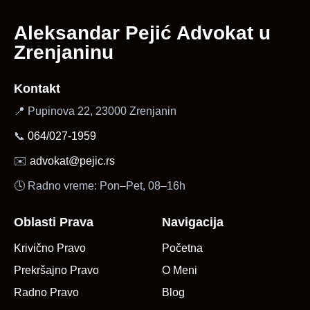
Aleksandar Pejić Advokat u
Zrenjaninu
Kontakt
📍 Pupinova 22, 23000 Zrenjanin
📞
064/027-1959
✉️
advokat@pejic.rs
🕓 Radno vreme: Pon–Pet, 08–16h
Oblasti Prava
Navigacija
Krivično Pravo
Početna
Prekršajno Pravo
O Meni
Radno Pravo
Blog