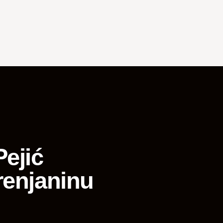
ejić
renjaninu