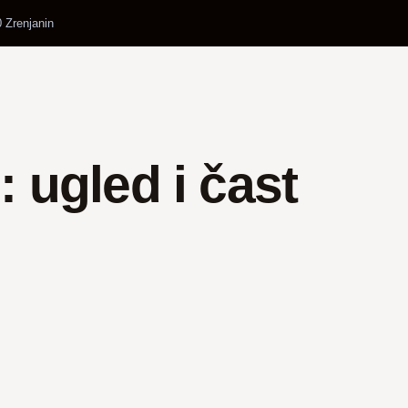
 Zrenjanin
: ugled i čast