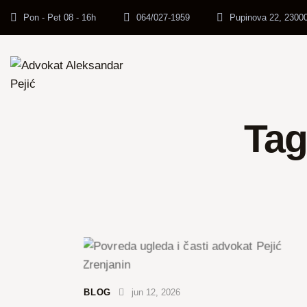
Pon - Pet 08 - 16h
064/027-1959
Pupinova 22, 23000
Tag
BLOG
jun 12, 2026