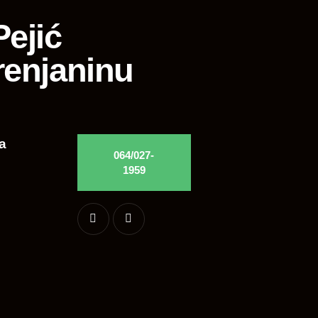
ejić
renjaninu
a
064/027-
1959