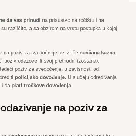
e da vas prinudi
na prisustvo na ročištu i na
u različite, a sa obzirom na vrstu postupka u kojoj
e na poziv za svedočenje se izriče
novčana kazna
.
i poziv odazove ili svoj prethodni izostanak
edeći poziv za svedočenje, u zavisnosti od
drediti
policijsko dovođenje
. U slučaju određivanja
 i da
plati troškove dovođenja
.
odazivanje na poziv za
 za svedočenje
se mogu izreći samo jednom i to u