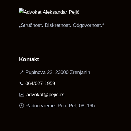
„Stručnost. Diskretnost. Odgovornost.“
Kontakt
📍 Pupinova 22, 23000 Zrenjanin
📞
064/027-1959
✉️
advokat@pejic.rs
🕓 Radno vreme: Pon–Pet, 08–16h