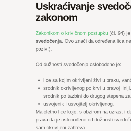
Uskraćivanje svedoč
zakonom
Zakonikom o krivičnom postupku
(čl. 94) j
svedočenja
. Ovo znači da određena lica ne
poziv!).
Od dužnosti svedočenja oslobođeno je:
lice sa kojim okrivljeni živi u braku, vanb
srodnik okrivljenog po krvi u pravoj linij
srodnik po tazbini do drugog stepena za
usvojenik i usvojitelj okrivljenog.
Maloletno lice koje, s obzirom na uzrast i 
prava da je oslobođeno od dužnosti svedoče
sam okrivljeni zahteva.