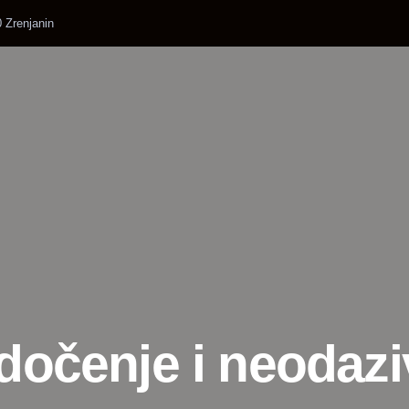
 Zrenjanin
dočenje i neodazi