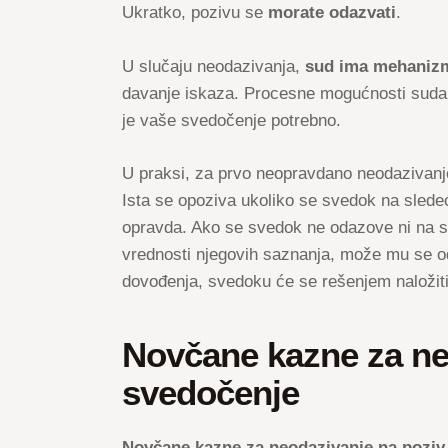
Ukratko, pozivu se
morate odazvati
.
U slučaju neodazivanja,
sud ima mehanizm
davanje iskaza. Procesne mogućnosti suda s
je vaše svedočenje potrebno.
U praksi, za prvo neopravdano neodazivanj
Ista se opoziva ukoliko se svedok na sledeć
opravda. Ako se svedok ne odazove ni na sl
vrednosti njegovih saznanja, može mu se o
dovođenja, svedoku će se rešenjem naložiti
Novčane kazne za ne
svedočenje
Novčane kazne za neodazivanje na poziv