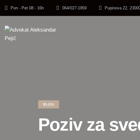
Pon - Pet 08 - 16h
064/027-1959
Pupinova 22, 23000
BLOG
Poziv za sve